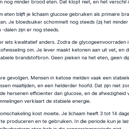
n nog minder brood eten. Dat klopt niet, en het verschil i
m eten blijft je lichaam glucose gebruiken als primaire br
n. Je bloedsuiker schommelt nog steeds (zij het minder w
-dalen zijn er nog steeds.
er iets kwalitatief anders. Zodra de glycogeenvoorraden i
 stofwisseling om. Je lever maakt ketonen aan uit vet, en d
tabiele brandstofbron. Geen pieken na het eten, geen dip
re gevolgen. Mensen in ketose melden vaak een stabiele
ssen maaltijden, en een helderder hoofd. Dat zijn niet z
e hersenen efficienter dan glucose, en de afwezigheid 
melingen verklaart de stabiele energie.
e omschakeling kost moeite. Je lichaam heeft 3 tot 14 da
 te produceren en te gebruiken. In die periode kun je las