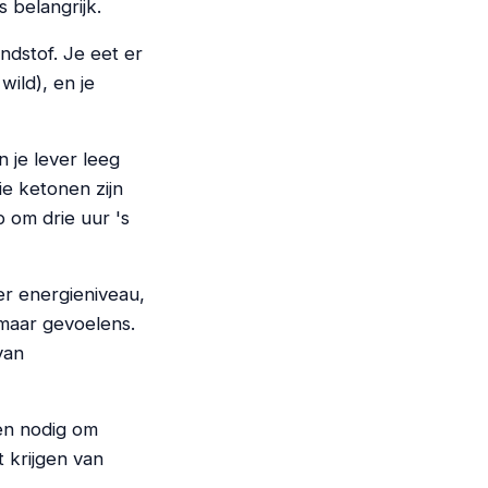
s belangrijk.
andstof. Je eet er
ild), en je
n je lever leeg
ie ketonen zijn
 om drie uur 's
r energieniveau,
omaar gevoelens.
van
gen nodig om
t krijgen van