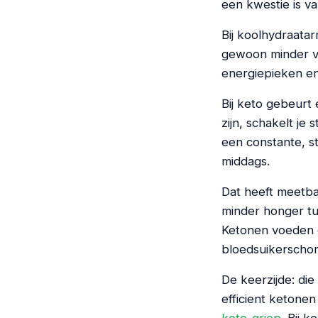
een kwestie is va
Bij koolhydraatar
gewoon minder va
energiepieken en 
Bij keto gebeurt 
zijn, schakelt je
een constante, s
middags.
Dat heeft meetba
minder honger tu
Ketonen voeden d
bloedsuikerschom
De keerzijde: di
efficient ketonen