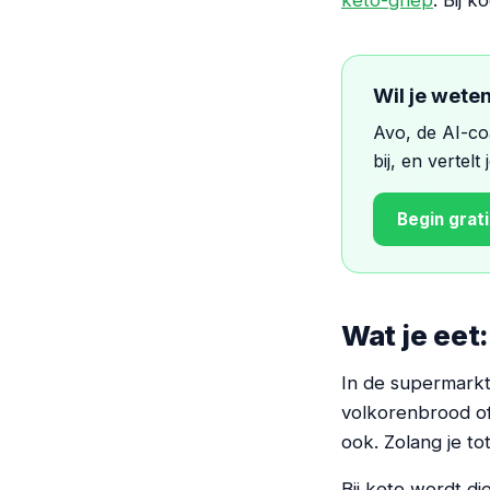
keto-griep
. Bij 
Wil je weten
Avo, de AI-coa
bij, en vertelt
Begin grat
Wat je eet
In de supermarkt 
volkorenbrood of 
ook. Zolang je to
Bij keto wordt di