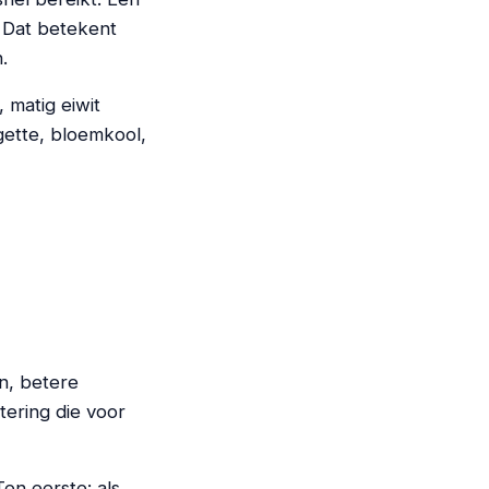
. Dat betekent
.
, matig eiwit
gette, bloemkool,
en, betere
tering die voor
en eerste: als