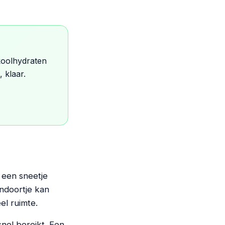
 koolhydraten
, klaar.
t een sneetje
endoortje kan
el ruimte.
snel bereikt. Een