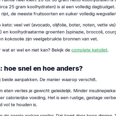
irca 25 gram koolhydraten) is al een volledig dagbudget
 rijst, de meeste fruitsoorten en suiker volledig wegvallen
keto: veel vet (avocado, olijfolie, boter, noten, vette vis)
en) en koolhydraatarme groenten (spinazie, broccoli, cour
en kokosolie zijn veelgebruikte bronnen van vet.
wat er wel en niet kan? Bekijk de
complete ketolijst
.
: hoe snel en hoe anders?
ij beide aanpakken. De manier waarop verschilt.
m eten verlies je gewicht geleidelijk. Minder insulinepiek
er calorierijke voeding. Het is een rustige, gestage verbe
 vol te houden is.
 in de eerste weken sneller. Dat komt door twee dingen. T