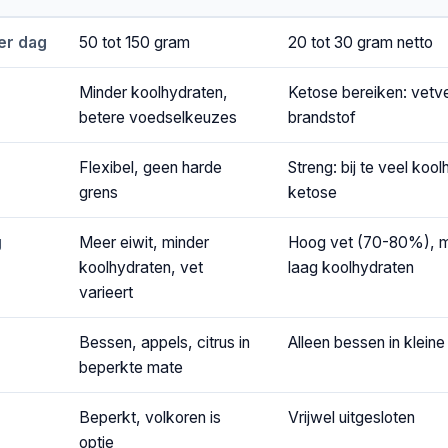
er dag
50 tot 150 gram
20 tot 30 gram netto
Minder koolhydraten,
Ketose bereiken: vetve
betere voedselkeuzes
brandstof
Flexibel, geen harde
Streng: bij te veel kool
grens
ketose
g
Meer eiwit, minder
Hoog vet (70-80%), ma
koolhydraten, vet
laag koolhydraten
varieert
Bessen, appels, citrus in
Alleen bessen in klein
beperkte mate
Beperkt, volkoren is
Vrijwel uitgesloten
optie