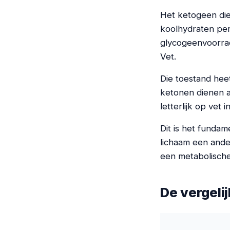
Het ketogeen diee
koolhydraten per 
glycogeenvoorrad
Vet.
Die toestand heet
ketonen dienen a
letterlijk op vet 
Dit is het fundam
lichaam een ande
een metabolische
De vergelij