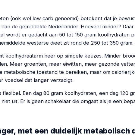
eten (ook wel low carb genoemd) betekent dat je bewus
 dan de gemiddelde Nederlander. Hoeveel minder? Daar is
tal wordt er gedacht aan 50 tot 150 gram koolhydraten p
 gemiddelde westerse dieet zit rond de 250 tot 350 gram.
omt koolhydraatarm neer op simpele keuzes. Minder broo
en. Meer groenten, meer eiwitten, meer gezonde vetten. 
e metabolische toestand te bereiken, maar om calorierij
r voedsel dat langer verzadigt.
s flexibel. Een dag 80 gram koolhydraten, een dag 120 g
 niet uit. Er is geen schakelaar die omgaat als je een be
nger, met een duidelijk metabolisch 