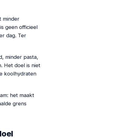
t minder
 geen officieel
er dag. Ter
d, minder pasta,
Het doel is niet
ke koolhydraten
ram: het maakt
paalde grens
doel