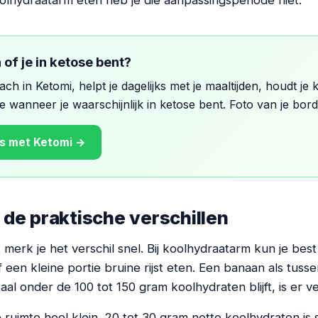
koolhydraatarm eten heb je die aanpassingsperiode niet.
 of je in ketose bent?
ch in Ketomi, helpt je dagelijks met je maaltijden, houdt je
 je wanneer je waarschijnlijk in ketose bent. Foto van je bord
is met Ketomi →
: de praktische verschillen
merk je het verschil snel. Bij koolhydraatarm kun je bes
een kleine portie bruine rijst eten. Een banaan als tuss
taal onder de 100 tot 150 gram koolhydraten blijft, is er ve
e ruimte heel klein. 20 tot 30 gram netto koolhydraten is 