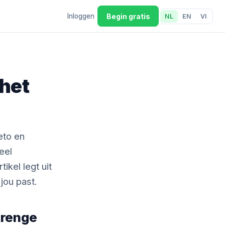
Begin gratis
Inloggen
NL
EN
VI
 het
eto en
eel
ikel legt uit
jou past.
trenge