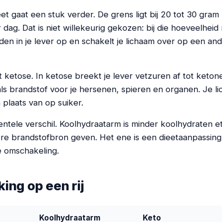
t gaat een stuk verder. De grens ligt bij 20 tot 30 gram
dag. Dat is niet willekeurig gekozen: bij die hoeveelheid
en in je lever op en schakelt je lichaam over op een and
 ketose. In ketose breekt je lever vetzuren af tot keton
ls brandstof voor je hersenen, spieren en organen. Je li
in plaats van op suiker.
entele verschil. Koolhydraatarm is minder koolhydraten ete
re brandstofbron geven. Het ene is een dieetaanpassing,
 omschakeling.
king op een rij
Koolhydraatarm
Keto