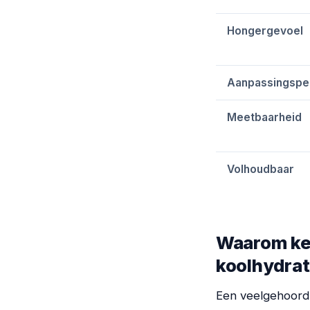
Hongergevoel
Aanpassingspe
Meetbaarheid
Volhoudbaar
Waarom ket
koolhydra
Een veelgehoord 