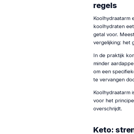
regels
Koolhydraatarm 
koolhydraten eet
getal voor. Mees
vergelijking: het
In de praktijk k
minder aardappel
om een specifiek
te vervangen doo
Koolhydraatarm i
voor het principe
overschrijdt.
Keto: stre