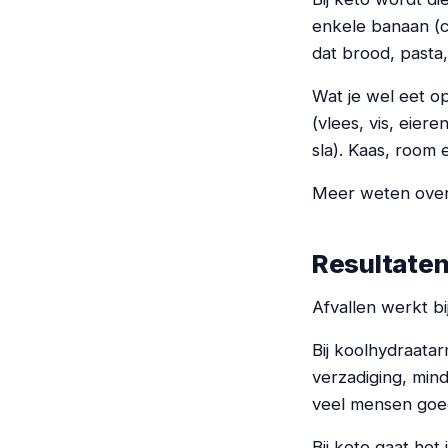
enkele banaan (c
dat brood, pasta,
Wat je wel eet op 
(vlees, vis, eier
sla). Kaas, room 
Meer weten over 
Resultaten
Afvallen werkt b
Bij koolhydraatar
verzadiging, mind
veel mensen goed
Bij keto gaat het