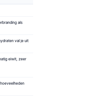
rbranding als
hydraten val je uit
tig eiwit, zeer
e hoeveelheden