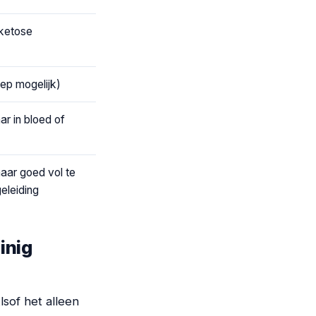
 ketose
iep mogelijk)
r in bloed of
aar goed vol te
eleiding
inig
sof het alleen