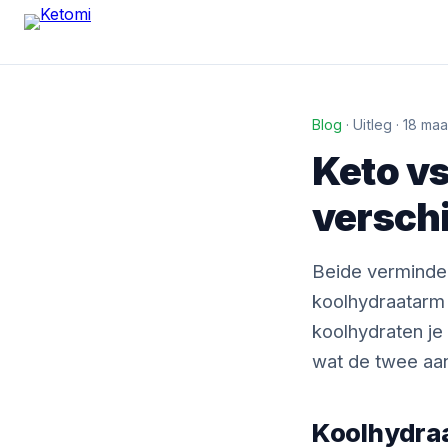
Blog
· Uitleg · 18 ma
Keto vs
verschi
Beide verminder
koolhydraatarm z
koolhydraten je e
wat de twee aan
Koolhydraa