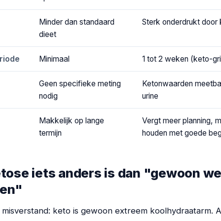
Minder dan standaard
Sterk onderdrukt door
dieet
riode
Minimaal
1 tot 2 weken (keto-gr
Geen specifieke meting
Ketonwaarden meetbaa
nodig
urine
Makkelijk op lange
Vergt meer planning, m
termijn
houden met goede beg
ose iets anders is dan "gewoon we
ten"
misverstand: keto is gewoon extreem koolhydraatarm. Al