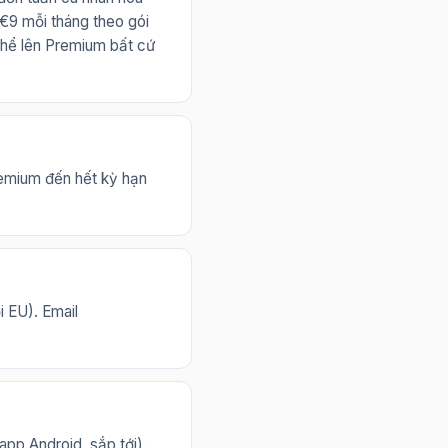
€9 mỗi tháng theo gói
thể lên Premium bất cứ
remium đến hết kỳ hạn
i EU). Email
app Android, sắp tới).