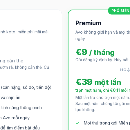
PHỔ BIẾ
Premium
nh keto, miễn phí mãi mãi.
Avo không giới hạn và mọi t
ngày.
€9
/ tháng
Gói đăng ký định kỳ. Hủy bất
ông cần thẻ
rườm rà, không cần thẻ. Cứ
HO
€39
một lần
 (cân nặng, số đo, tiến độ)
trọn một năm, chỉ €0,11 mỗi
và nhịn ăn
Một lần trả cho trọn một năm
Sau một năm chúng tôi gửi em
 tính năng thông minh
tục không.
ho Avo mỗi ngày
Mọi thứ trong gói Miễn 
 để tìm điểm bắt đầu