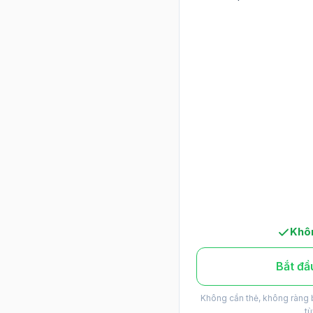
Khôn
Bắt đầ
Không cần thẻ, không ràng 
tù