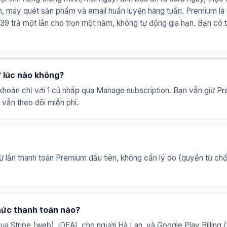
 máy quét sản phẩm và email huấn luyện hàng tuần. Premium là 
39 trả một lần cho trọn một năm, không tự động gia hạn. Bạn có 
ứ lúc nào không?
khoản chỉ với 1 cú nhấp qua Manage subscription. Bạn vẫn giữ P
 vẫn theo dõi miễn phí.
ừ lần thanh toán Premium đầu tiên, không cần lý do (quyền từ chố
ức thanh toán nào?
qua Stripe (web), iDEAL cho người Hà Lan, và Google Play Billing (