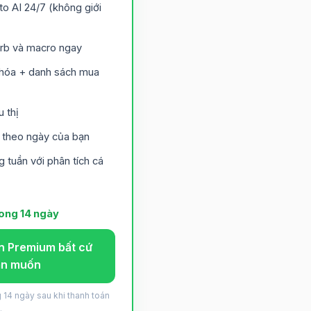
to AI 24/7 (không giới
arb và macro ngay
 hóa + danh sách mua
 thị
h theo ngày của bạn
g tuần với phân tích cá
rong 14 ngày
ên Premium bất cứ
ạn muốn
g 14 ngày sau khi thanh toán
.