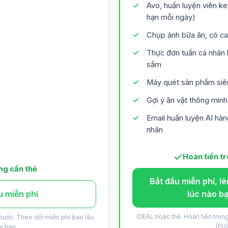
Avo, huấn luyện viên ke
hạn mỗi ngày)
Chụp ảnh bữa ăn, có c
Thực đơn tuần cá nhân
sắm
Máy quét sản phẩm siêu
Gợi ý ăn vặt thông min
Email huấn luyện AI hàn
nhân
Hoàn tiền t
g cần thẻ
Bắt đầu miễn phí, l
u miễn phí
lúc nào b
iDEAL hoặc thẻ. Hoàn tiền tron
buộc. Theo dõi miễn phí bao lâu
(EU)
y bạn.