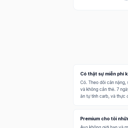
Có thật sự miễn phí 
Có. Theo dõi cân nặng, s
và không cần thẻ. 7 ngà
ăn tự tính carb, và thực
Premium cho tôi nhữ
Avo không giới hạn và m