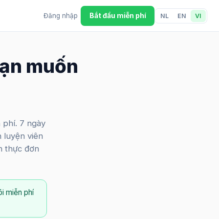
Bắt đầu miễn phí
Đăng nhập
NL
EN
VI
 bạn muốn
 phí. 7 ngày
 luyện viên
ên thực đơn
i miễn phí