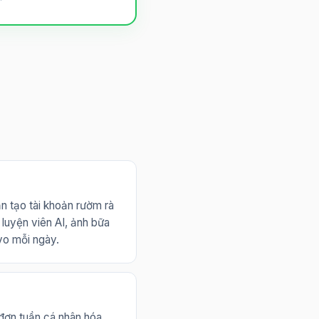
ần tạo tài khoản rườm rà
luyện viên AI, ảnh bữa
Avo mỗi ngày.
 đơn tuần cá nhân hóa