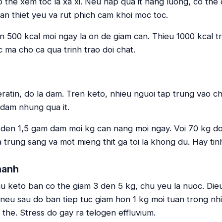
 the xem toc la xa xi. Neu nap qua it nang luong, co the
an thiet yeu va rut phich cam khoi moc toc.
 500 kcal moi ngay la on de giam can. Thieu 1000 kcal tr
 ma cho ca qua trinh trao doi chat.
ratin, do la dam. Tren keto, nhieu nguoi tap trung vao c
dam nhung qua it.
,2 den 1,5 gam dam moi kg can nang moi ngay. Voi 70 kg d
trung sang va mot mieng thit ga toi la khong du. Hay tin
hanh
au keto ban co the giam 3 den 5 kg, chu yeu la nuoc. Die
neu sau do ban tiep tuc giam hon 1 kg moi tuan trong nhie
o the. Stress do gay ra telogen effluvium.