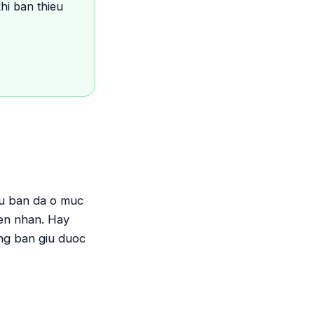
hi ban thieu
eu ban da o muc
en nhan. Hay
ng ban giu duoc