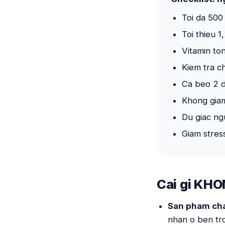
Toi da 500
Toi thieu 
Vitamin to
Kiem tra ch
Ca beo 2 d
Khong giam
Du giac ng
Giam stres
Cai gi KHO
San pham cha
nhan o ben tro