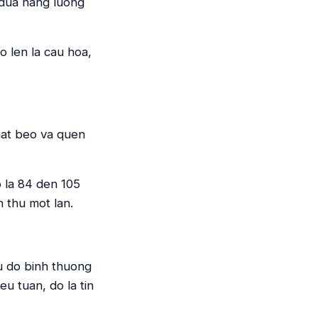
 dua nang luong
o len la cau hoa,
hat beo va quen
o la 84 den 105
h thu mot lan.
u do binh thuong
u tuan, do la tin