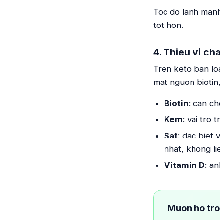
Toc do lanh manh
tot hon.
4. Thieu vi cha
Tren keto ban lo
mat nguon biotin,
Biotin
: can ch
Kem
: vai tro
Sat
: dac biet
nhat, khong li
Vitamin D
: a
Muon ho tro