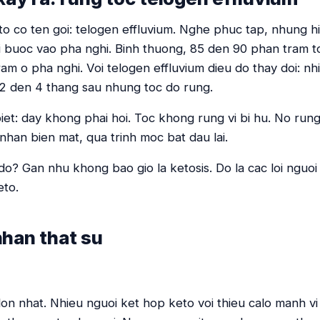
o co ten goi: telogen effluvium. Nghe phuc tap, nhung hi
i buoc vao pha nghi. Binh thuong, 85 den 90 phan tram 
am o pha nghi. Voi telogen effluvium dieu do thay doi: nh
 2 den 4 thang sau nhung toc do rung.
et: day khong phai hoi. Toc khong rung vi bi hu. No rung
nhan bien mat, qua trinh moc bat dau lai.
o? Gan nhu khong bao gio la ketosis. Do la cac loi nguoi
eto.
han that su
lon nhat. Nhieu nguoi ket hop keto voi thieu calo manh v