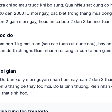
tra chi so mau truoc khi bo sung. Qua nhieu sat cung co h
000 den 2000 IU moi ngay, dac biet trong thang mua dong
den 2 gam moi ngay, hoac an ca beo 2 den 3 lan moi tuan
toc do
m hon 1 kg moi tuan (sau cac tuan rut nuoc dau), hay an
ian de thich nghi. Giam nhanh roi tang lai con te hon gi
oi gian
 Du ban xu ly moi nguyen nhan hom nay, can 2 den 3 tha
en 6 thang de thay toc moi. Do la binh thuong. Kien nhan
 that sinh hoc.
gua rung toc tren keto