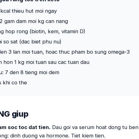
 kcal thieu hut moi ngay
1,2 gam dam moi kg can nang
ng hop rong (biotin, kem, vitamin D)
i so sat (dac biet phu nu)
en 3 lan moi tuan, hoac thuc pham bo sung omega-3
 hon 1 kg moi tuan sau cac tuan dau
u: 7 den 8 tieng moi dem
s khi co the
NG giup
m soc toc dat tien.
Dau goi va serum hoat dong tu ben
ng: dinh duong va hormone. Tiet kiem tien.