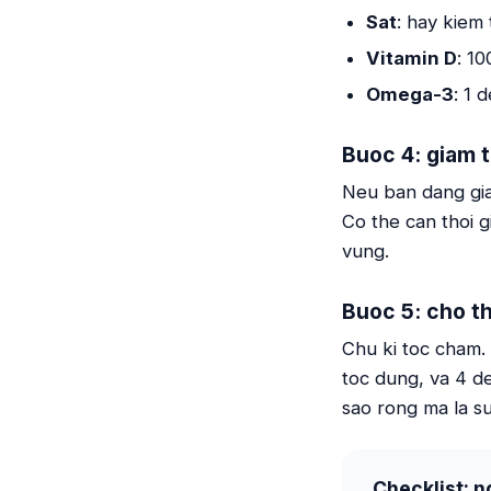
Sat
: hay kiem 
Vitamin D
: 1
Omega-3
: 1 
Buoc 4: giam 
Neu ban dang gia
Co the can thoi g
vung.
Buoc 5: cho th
Chu ki toc cham.
toc dung, va 4 d
sao rong ma la su
Checklist: n