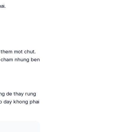
ai.
 them mot chut.
am cham nhung ben
ng de thay rung
 o day khong phai