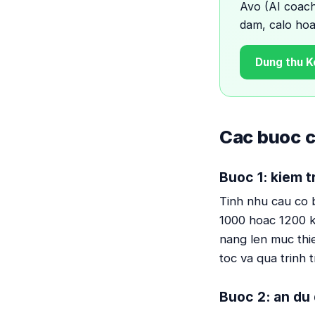
Avo (AI coach
dam, calo hoa
Dung thu K
Cac buoc c
Buoc 1: kiem t
Tinh nhu cau co 
1000 hoac 1200 k
nang len muc thi
toc va qua trinh 
Buoc 2: an du