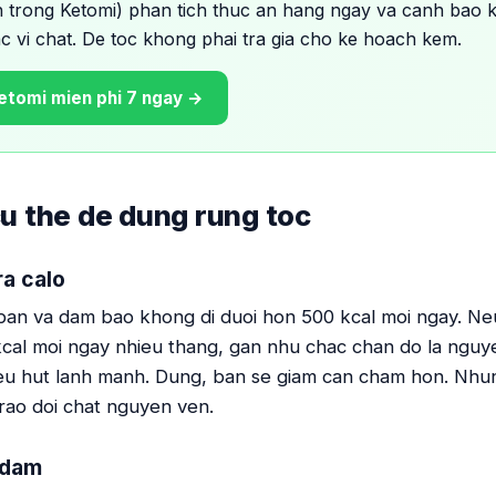
 trong Ketomi) phan tich thuc an hang ngay va canh bao k
c vi chat. De toc khong phai tra gia cho ke hoach kem.
etomi mien phi 7 ngay →
u the de dung rung toc
ra calo
ban va dam bao khong di duoi hon 500 kcal moi ngay. N
cal moi ngay nhieu thang, gan nhu chac chan do la nguy
eu hut lanh manh. Dung, ban se giam can cham hon. Nhu
trao doi chat nguyen ven.
 dam