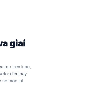
a giai
u toc tren luoc,
keto: dieu nay
c se moc lai