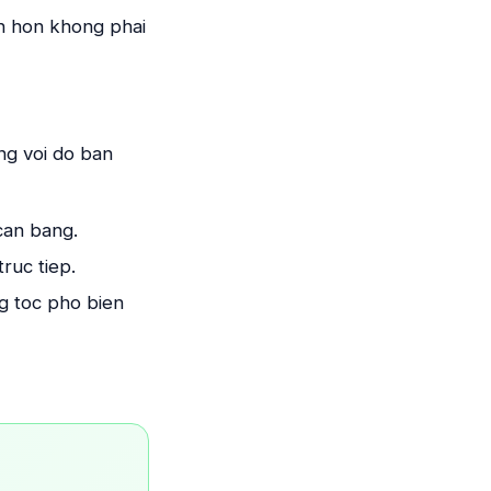
nh hon khong phai
ng voi do ban
 can bang.
ruc tiep.
g toc pho bien