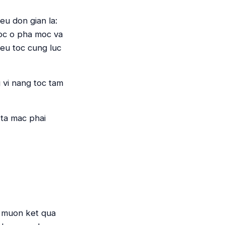
eu don gian la:
toc o pha moc va
ieu toc cung luc
 vi nang toc tam
 ta mac phai
i muon ket qua