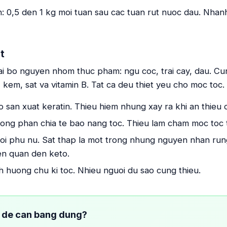
: 0,5 den 1 kg moi tuan sau cac tuan rut nuoc dau. Nha
t
ai bo nguyen nhom thuc pham: ngu coc, trai cay, dau. Cu
 kem, sat va vitamin B. Tat ca deu thiet yeu cho moc toc.
o san xuat keratin. Thieu hiem nhung xay ra khi an thieu
 trong phan chia te bao nang toc. Thieu lam cham moc toc t
 voi phu nu. Sat thap la mot trong nhung nguyen nhan run
en quan den keto.
nh huong chu ki toc. Nhieu nguoi du sao cung thieu.
 de can bang dung?