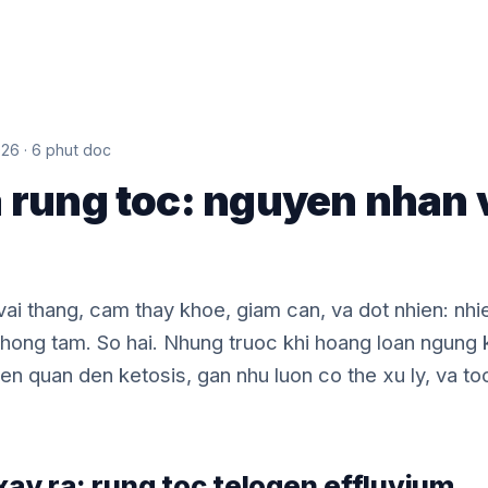
026 · 6 phut doc
 rung toc: nguyen nhan v
ai thang, cam thay khoe, giam can, va dot nhien: nhie
 phong tam. So hai. Nhung truoc khi hoang loan ngung 
en quan den ketosis, gan nhu luon co the xu ly, va to
xay ra: rung toc telogen effluvium