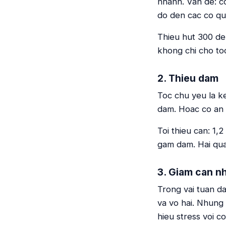
nhanh. Van de: co
do den cac co qu
Thieu hut 300 den
khong chi cho toc
2. Thieu dam
Toc chu yeu la ke
dam. Hoac co an 
Toi thieu can: 1
gam dam. Hai qua 
3. Giam can n
Trong vai tuan d
va vo hai. Nhung 
hieu stress voi c