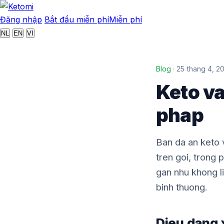
Đăng nhập
Bắt đầu miễn phí
Miễn phí
NL
EN
VI
Blog
· 25 thang 4, 2
Keto va
phap
Ban da an keto v
tren goi, trong
gan nhu khong li
binh thuong.
Dieu dang 