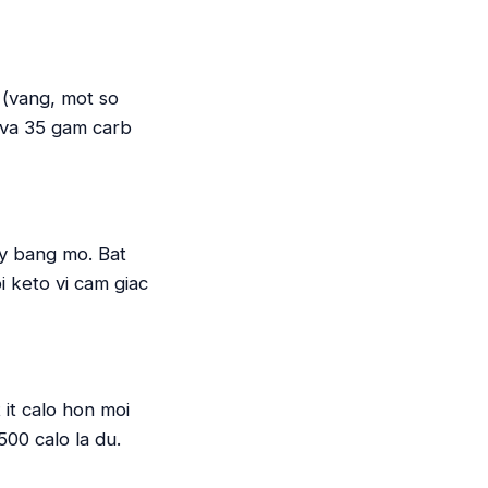
 (vang, mot so
 va 35 gam carb
uy bang mo. Bat
i keto vi cam giac
 it calo hon moi
500 calo la du.