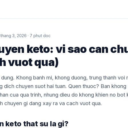
 thang 3, 2026 · 7 phut doc
yen keto: vi sao can chu
h vuot qua)
 dung. Khong banh mi, khong duong, trung thanh voi 
 dich chuyen suot hai tuan. Quen thuoc? Ban khong
han cua qua trinh, nhung dieu do khong khien no bot k
ich chuyen gi dang xay ra va cach vuot qua.
 keto that su la gi?