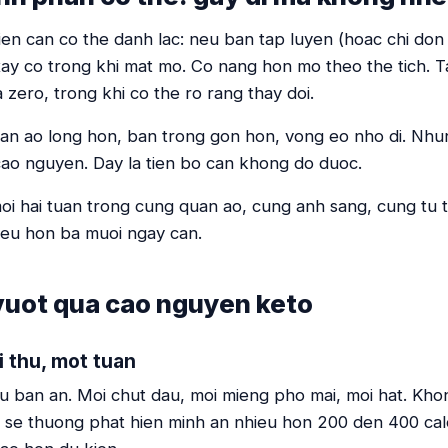
ien can co the danh lac: neu ban tap luyen (hoac chi don
xay co trong khi mat mo. Co nang hon mo theo the tich. 
a zero, trong khi co the ro rang thay doi.
an ao long hon, ban trong gon hon, vong eo nho di. Nhu
ao nguyen. Day la tien bo can khong do duoc.
i hai tuan trong cung quan ao, cung anh sang, cung tu 
ieu hon ba muoi ngay can.
vuot qua cao nguyen keto
i thu, mot tuan
u ban an. Moi chut dau, moi mieng pho mai, moi hat. Khon
n se thuong phat hien minh an nhieu hon 200 den 400 cal