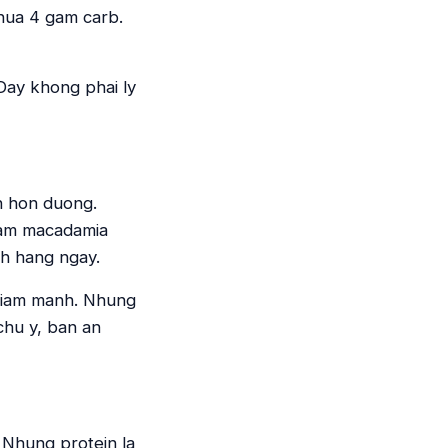
hua 4 gam carb.
 Day khong phai ly
h hon duong.
nam macadamia
h hang ngay.
 giam manh. Nhung
chu y, ban an
 Nhung protein la