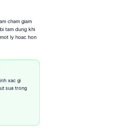
lam cham giam
bi tam dung khi
 mot ly hoac hon
nh xac gi
ut sua trong