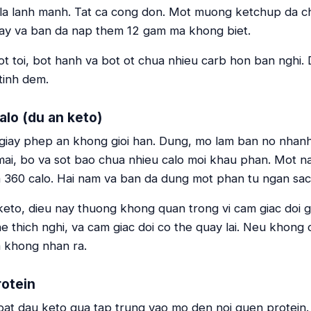
i la lanh manh. Tat ca cong don. Mot muong ketchup da c
gay va ban da nap them 12 gam ma khong biet.
Bot toi, bot hanh va bot ot chua nhieu carb hon ban nghi.
tinh dem.
alo (du an keto)
giay phep an khong gioi han. Dung, mo lam ban no nhan
ai, bo va sot bao chua nhieu calo moi khau phan. Mot 
 360 calo. Hai nam va ban da dung mot phan tu ngan sac
keto, dieu nay thuong khong quan trong vi cam giac doi
he thich nghi, va cam giac doi co the quay lai. Neu khong 
 khong nhan ra.
rotein
bat dau keto qua tap trung vao mo den noi quen protein.