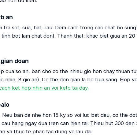
cao hon du kien.
rb an
m tra sot, sua, hat, rau. Dem carb trong cac chat bo sung
tinh bot lam chat don). Thanh that: khac biet giua an 20
 gian doan
p cua so an, ban cho co the nhieu gio hon chay thuan t
gio nhin, 8 gio an). Co the don gian la bo bua sang. Hop vo
cach ket hop nhin an voi keto tai day.
calo
. Neu ban da nhe hon 15 ky so voi luc bat dau, co the dot
u cau hang ngay dua tren can hien tai. Thieu hut 300 den 
n va thuc te phan tac dung ve lau dai.