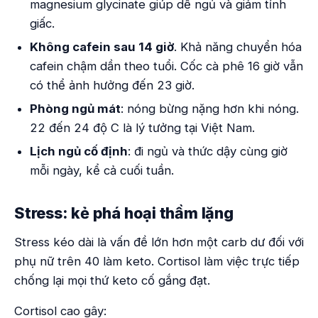
magnesium glycinate giúp dễ ngủ và giảm tỉnh
giấc.
Không cafein sau 14 giờ
. Khả năng chuyển hóa
cafein chậm dần theo tuổi. Cốc cà phê 16 giờ vẫn
có thể ảnh hưởng đến 23 giờ.
Phòng ngủ mát
: nóng bừng nặng hơn khi nóng.
22 đến 24 độ C là lý tưởng tại Việt Nam.
Lịch ngủ cố định
: đi ngủ và thức dậy cùng giờ
mỗi ngày, kể cả cuối tuần.
Stress: kẻ phá hoại thầm lặng
Stress kéo dài là vấn đề lớn hơn một carb dư đối với
phụ nữ trên 40 làm keto. Cortisol làm việc trực tiếp
chống lại mọi thứ keto cố gắng đạt.
Cortisol cao gây: