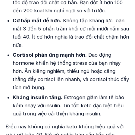
tốc độ trao đổi chất cơ bản. Bạn đốt ít hơn 100
đến 200 kcal khi nghỉ ngơi so với trước.
Cơ bắp mất dễ hơn.
Không tập kháng lực, bạn
mất 3 đến 5 phần trăm khối cơ mỗi mười năm sau
tuổi 40. Ít cơ hơn nghĩa là trao đổi chất chậm hơn
nữa.
Cortisol phản ứng mạnh hơn.
Dao động
hormone khiến hệ thống stress của bạn nhạy
hơn. Ăn kiêng nghiêm, thiếu ngủ hoặc căng
thẳng đẩy cortisol lên nhanh, và cortisol thúc đẩy
tích mỡ bụng.
Kháng insulin tăng.
Estrogen giảm làm tế bào
kém nhạy với insulin. Tin tốt: keto đặc biệt hiệu
quả trong việc cải thiện kháng insulin.
Điều này không có nghĩa keto không hiệu quả với
phụ nữ trên 40. Nó có nghĩa bạn cần tiếp cận